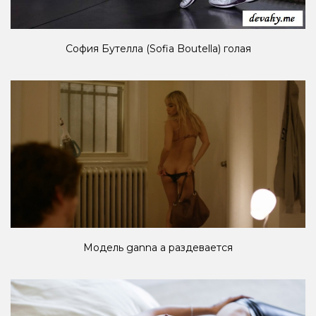
София Бутелла (Sofia Boutella) голая
Модель ganna a раздевается