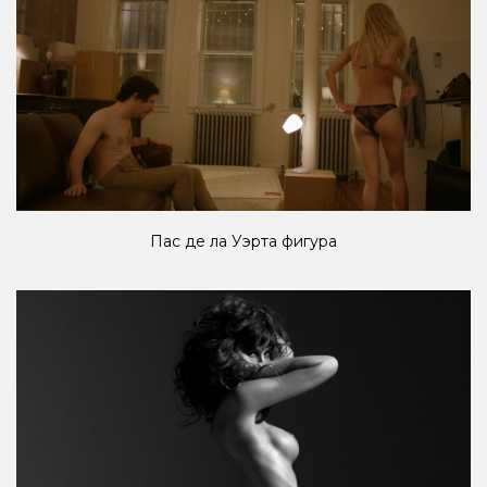
Пас де ла Уэрта фигура