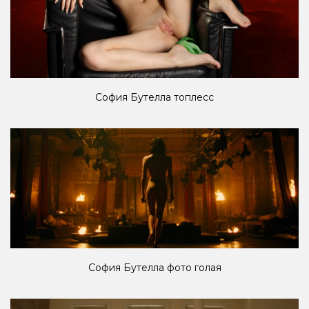
София Бутелла топлесс
София Бутелла фото голая