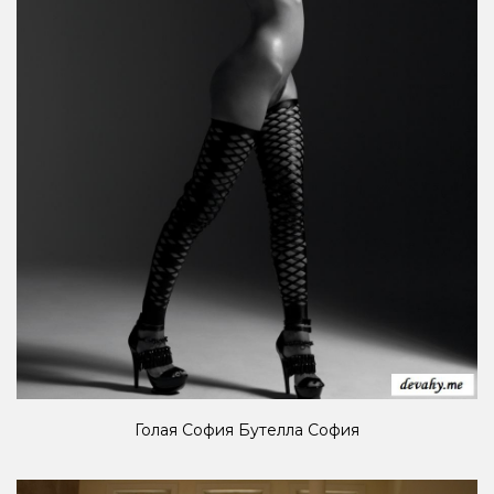
Голая София Бутелла София