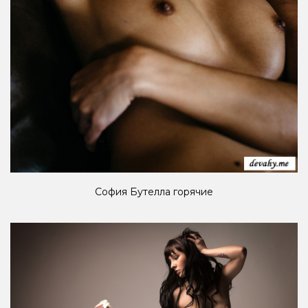
София Бутелла горячие