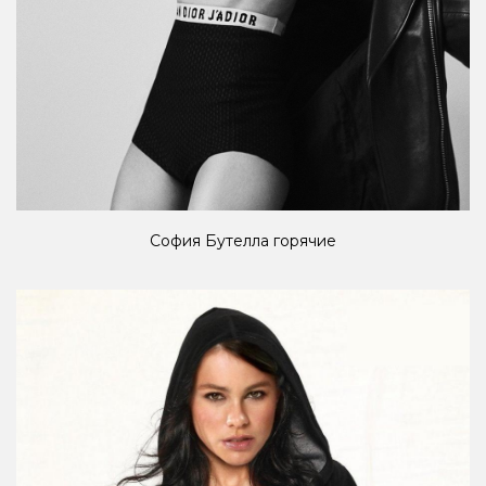
София Бутелла горячие