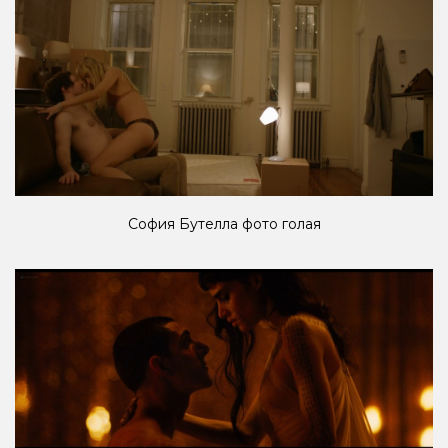
София Бутелла фото голая