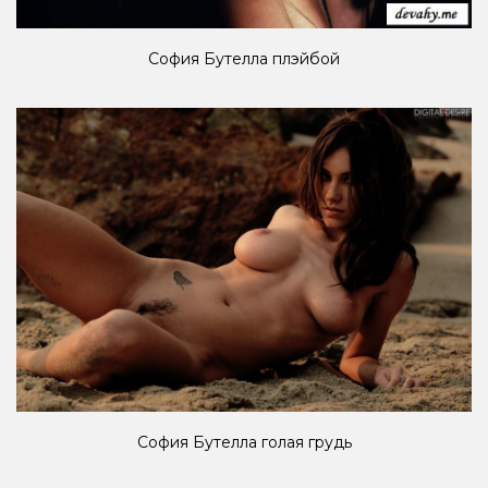
София Бутелла плэйбой
София Бутелла голая грудь