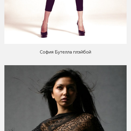
София Бутелла плэйбой