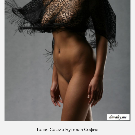
Голая София Бутелла София