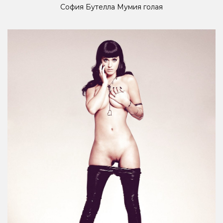
София Бутелла Мумия голая