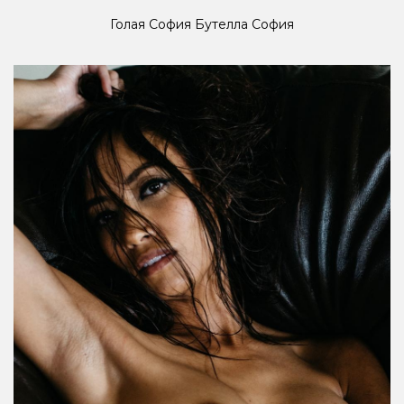
Голая София Бутелла София