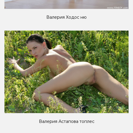
Валерия Ходос ню
Валерия Астапова топлес