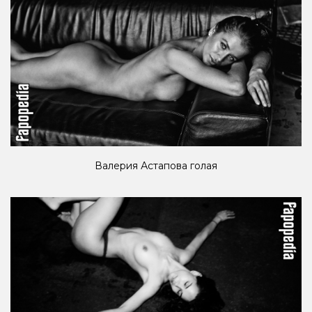
Валерия Астапова голая