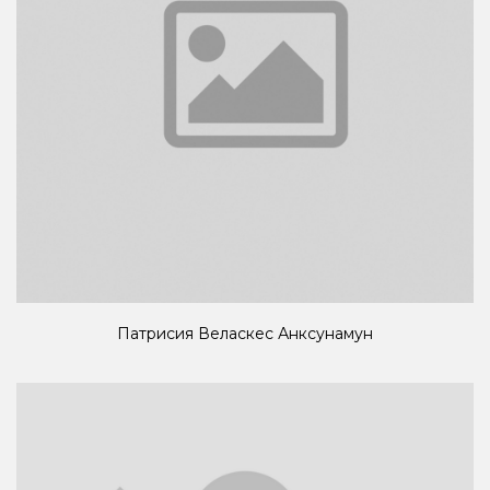
Патрисия Веласкес Анксунамун