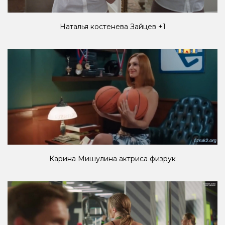
Наталья костенева Зайцев +1
Карина Мишулина актриса физрук