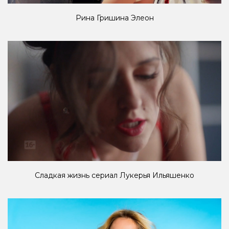
Рина Гришина Элеон
Сладкая жизнь сериал Лукерья Ильяшенко