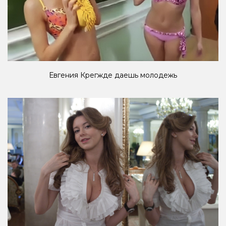
Евгения Крегжде даешь молодежь