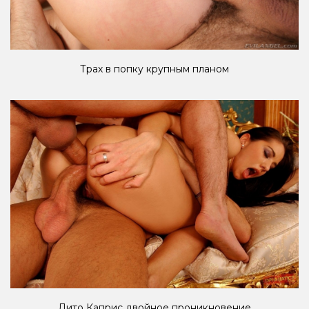
Трах в попку крупным планом
Лито Каприс двойное проникновение