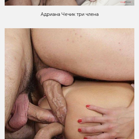
Адриана Чечик три члена