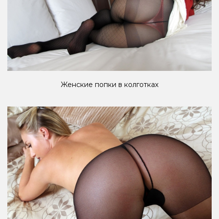
Женские попки в колготках