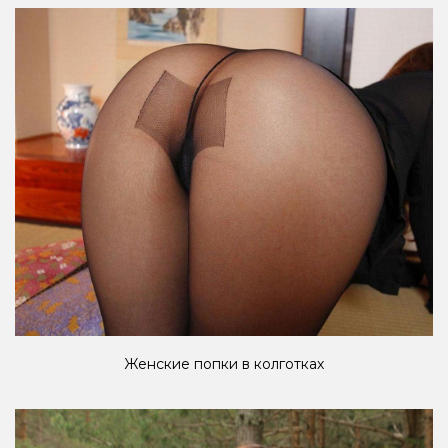
Женские попки в колготках