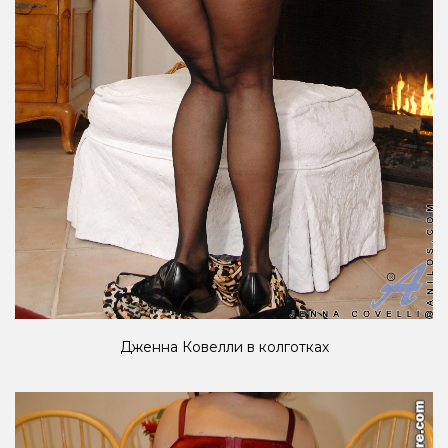
Дженна Ковелли в колготках