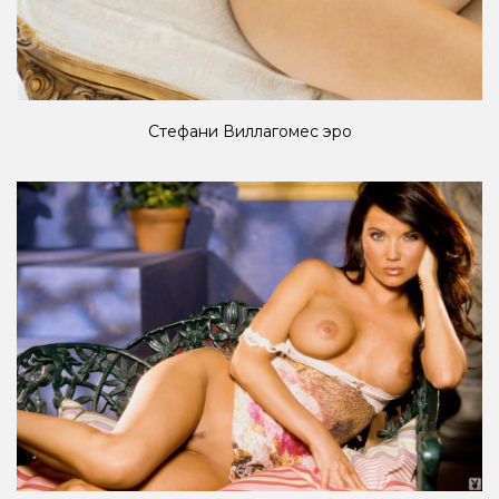
Стефани Виллагомес эро