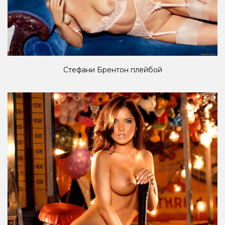
Стефани Брентон плейбой