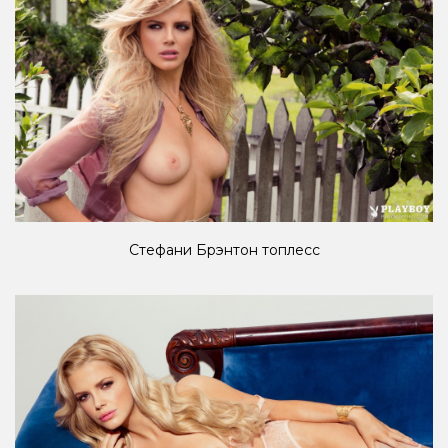
Стефани Брэнтон топлесс