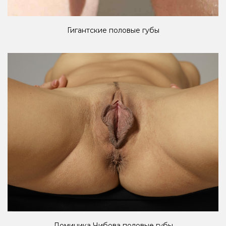
Гигантские половые губы
Доминика Чибова половые губы