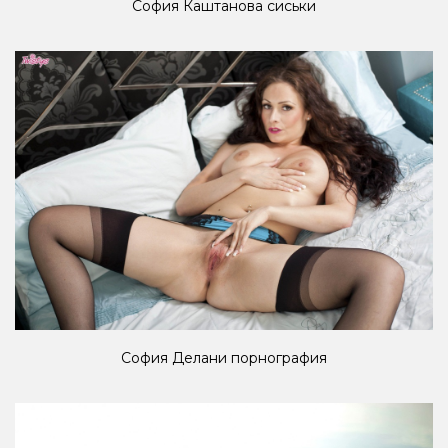
София Каштанова сиськи
София Делани порнография