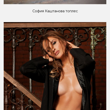
София Каштанова топлес